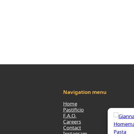
Navigation menu
Home
Pastificio
F.A.Q.
Careers
Contact
Instagram