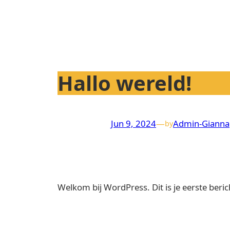
Skip
to
content
Hallo wereld!
Jun 9, 2024
—
Admin-Gianna
by
Welkom bij WordPress. Dit is je eerste beric